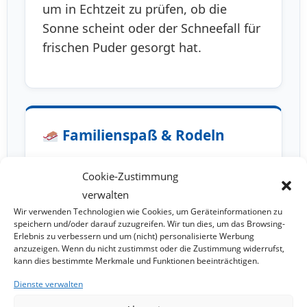
um in Echtzeit zu prüfen, ob die
Sonne scheint oder der Schneefall für
frischen Puder gesorgt hat.
Familienspaß & Rodeln
Nicht nur Skifahrer kommen auf ihre
Cookie-Zustimmung
Kosten. Wir zeigen Ihnen die besten
verwalten
Spots zum
Schlittenfahren und
Wir verwenden Technologien wie Cookies, um Geräteinformationen zu
Rodeln
, inklusive Infos zur
speichern und/oder darauf zuzugreifen. Wir tun dies, um das Browsing-
Erlebnis zu verbessern und um (nicht) personalisierte Werbung
Erreichbarkeit und aktuellen Lage vor
anzuzeigen. Wenn du nicht zustimmst oder die Zustimmung widerrufst,
Ort.
kann dies bestimmte Merkmale und Funktionen beeinträchtigen.
Dienste verwalten