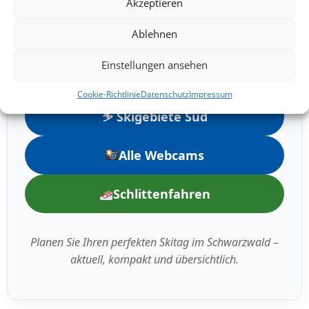
Akzeptieren
Ablehnen
⛷️ Skigebiete Nord
Einstellungen ansehen
⛷️ Skigebiete Mitte
Cookie-Richtlinie
Datenschutz
Impressum
⛷️ Skigebiete Süd
Alle Webcams
Schlittenfahren
Planen Sie Ihren perfekten Skitag im Schwarzwald –
aktuell, kompakt und übersichtlich.